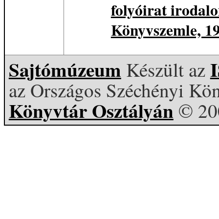
folyóirat irodal
Könyvszemle, 1930
Sajtómúzeum
Készült az
az Országos Széchényi Kön
Könyvtár Osztályán
© 20