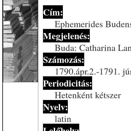
Cím:
Ephemerides Buden
Megjelenés:
Buda: Catharina La
Számozás:
1790.ápr.2.-1791. jú
Periodicitás:
Hetenként kétszer
Nyelv:
latin
Lelőhely: