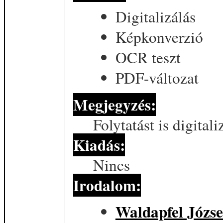
Digitalizálás
Képkonverzió
OCR teszt
PDF-változat
Megjegyzés:
Folytatást is digitali
Kiadás:
Nincs
Irodalom:
Waldapfel József