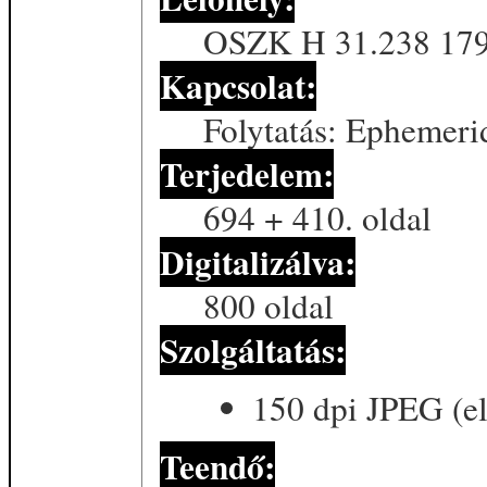
OSZK H 31.238 1790.
Kapcsolat:
Folytatás: Ephemerid
Terjedelem:
694 + 410. oldal
Digitalizálva:
800 oldal
Szolgáltatás:
150 dpi JPEG (el
Teendő: